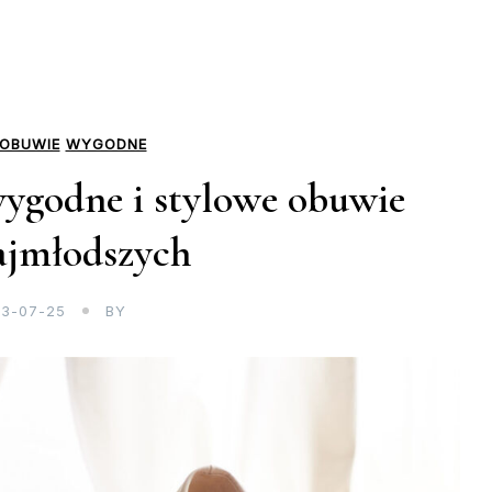
OBUWIE
WYGODNE
wygodne i stylowe obuwie
ajmłodszych
3-07-25
BY