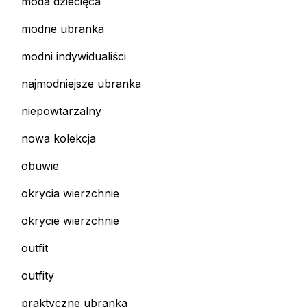
moda dziecięca
modne ubranka
modni indywidualiści
najmodniejsze ubranka
niepowtarzalny
nowa kolekcja
obuwie
okrycia wierzchnie
okrycie wierzchnie
outfit
outfity
praktyczne ubranka