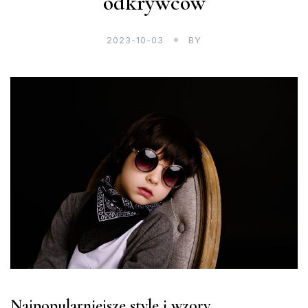
odkrywców
2023-10-03
BY
Najpopularniejsze style i wzory