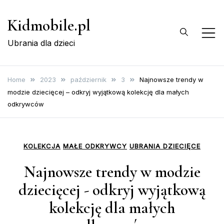
Skip
Kidmobile.pl
to
content
Ubrania dla dzieci
Home
2023
październik
3
Najnowsze trendy w
modzie dziecięcej – odkryj wyjątkową kolekcję dla małych
odkrywców
KOLEKCJA
MAŁE ODKRYWCY
UBRANIA DZIECIĘCE
Najnowsze trendy w modzie
dziecięcej - odkryj wyjątkową
kolekcję dla małych